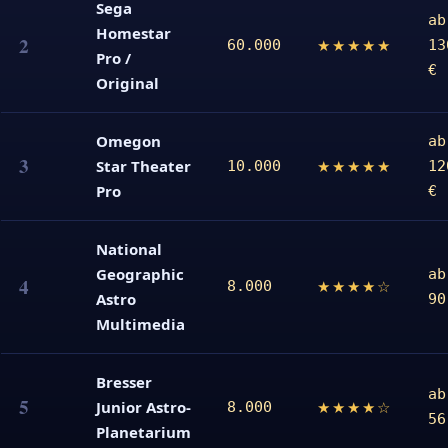
Sega
ab
Homestar
2
★★★★★
60.000
13
Pro /
€
Original
Omegon
ab
3
Star Theater
★★★★★
10.000
12
Pro
€
National
Geographic
ab
4
★★★★☆
8.000
Astro
90
Multimedia
Bresser
ab
5
Junior Astro-
★★★★☆
8.000
56
Planetarium