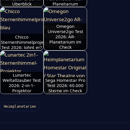
Überblick
Planetarium
Omegon
Universe2go Test
Chicco
2026: AR-
Sternenhimmelprojektor
Planetarium im
Test 2026: lohnt er?
Check
Lunartec
Weltallzauber Test
Sega Homestar Pro
2026: 2-in-1-
Test 2026: 60.000
Projektor
Sterne im Check
Heimplanetarien